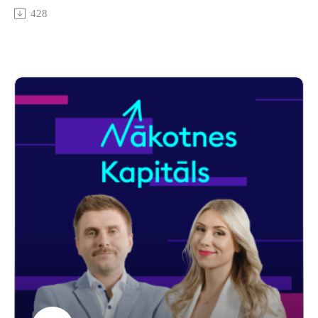
skaidro, kāpēc aizsardzības akciju tirgus kritums vēl nenozīmē
428
burbuli un kāpēc lielākās iespējas slēpjas piegādes ķēdē, nevis
pašos slavenajos vārdos.