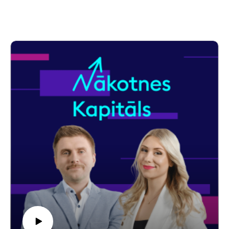
tirgos. Vienlaikus vairāk nekā puse latviešu saka, ka vēlētos
sākt investēt nākamo gadu laikā, bet nezina, kā to izdarīt. Par
šo plaisu un to, kā Igaunijā dibinātā investīciju platforma
"Lightyear" cenšas to mazināt, raidījumā "Nākotnes kapitāls"
stāstīja uzņēmuma līdzdibinātājs un vadītājs Martins Soks.
Intervija notiek angļu valodā.