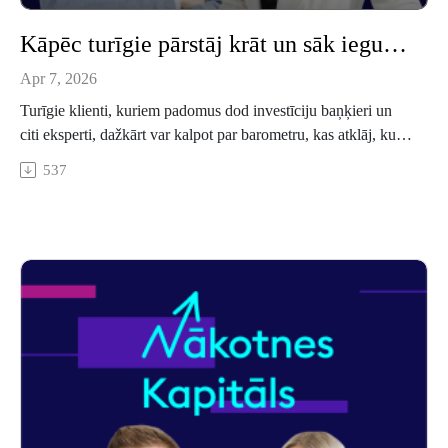
Kāpēc turīgie pārstāj krāt un sāk ieguldīt – un ko no tā var mācīties
Apr 7, 2026
Turīgie klienti, kuriem padomus dod investīciju baņķieri un
citi eksperti, dažkārt var kalpot par barometru, kas atklāj, kur
tad vēji pūš naudas pasaulē. "Swedbank" jaunākie dati atklāj,
537
ka turīgo klientu ieguldījumi pirmo reizi pārsnieguši
noguldījumus, bet kopumā tikai 6 % bankas klientu investē.
Kā mainās Latvijas investoru paradumi, un kur viņi liek
naudu globālās nenoteiktības laikmetā?