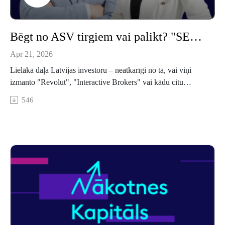
Bēgt no ASV tirgiem vai palikt? "SEB bankas" eksperts skaidro, kur meklēt diversifikāciju
Apr 21, 2026
Lielākā daļa Latvijas investoru – neatkarīgi no tā, vai viņi
izmanto "Revolut", "Interactive Brokers" vai kādu citu
platformu, – lielāko daļu savas naudas tur ASV akcijās. Tas
546
nav nejaušs lēmums: ASV tirgi pēdējos gados ir uzrādījuši
izcilu sniegumu, tur ir pasaulē zināmākie uzņēmumi, un pat
pensiju 2. līmeņa fondi dažkārt iegulda 70 % aktīvu
ASV. Taču ko darīt, ja gribas vairāk? Vai morālu apsvērumu
dēļ. Vai vienkārši tāpēc, ka diversifikācija – ne tikai pēc
sektora, bet arī pēc ģeogrāfijas – ir pamats gudram portfelim.
Par to raidījumā stāsta SEB bankas eksperts Oļegs Andrejevs.