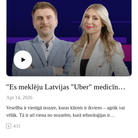
"Es meklēju Latvijas "Uber" medicīnā". Investors un uzņēmējs stāsta par veselības tehnoloģijām un naudu
Apr 14, 2026
Veselība ir vienīgā nozare, kuras klients ir ikviens – agrāk vai
vēlāk. Tā ir arī viena no nozarēm, kurā tehnoloģijas ir
ārkārtīgi svarīga sastāvdaļa, bet no idejām līdz tirgum nonāk
431
ļoti maz kas. Globālais digitālās veselības tirgus aug ar katru
ceturksni, un tomēr – vai parastais investors var tajā visā