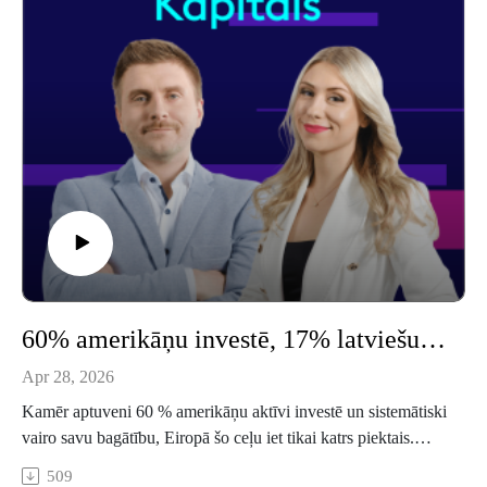
60% amerikāņu investē, 17% latviešu - kāpēc Eiropa atpaliek un kā igauņi cenšas to mainīt
Apr 28, 2026
Kamēr aptuveni 60 % amerikāņu aktīvi investē un sistemātiski
vairo savu bagātību, Eiropā šo ceļu iet tikai katrs piektais.
Latvijā – vēl mazāk: tikai 17 % iedzīvotāju iegulda finanšu
509