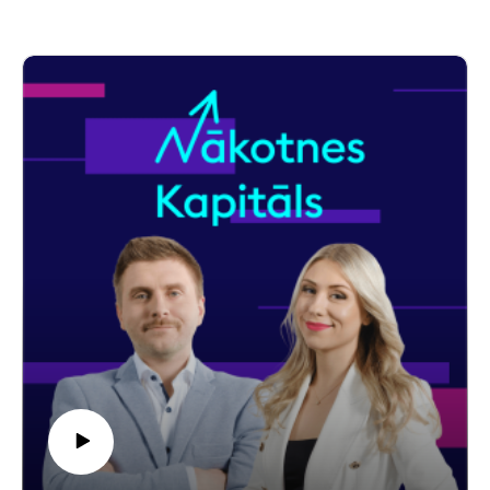
orientēties? Raidījumā “Nākotnes kapitāls” par veselības
tehnoloģiju investīciju iespējām un slazdiem stāstīja Sigvards
Krongorns – cilvēks, kurš nozarē pavadījis desmit gadus gan
kā jaunuzņēmējs, gan kā riska kapitālists.