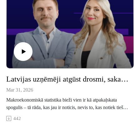
Latvijas uzņēmēji atgūst drosmi, saka investīciju platformas "Capitalia" vadītājs Grišins
Mar 31, 2026
Makroekonomiskā statistika bieži vien ir kā atpakaļskata
spogulis – tā rāda, kas jau ir noticis, nevis to, kas notiek tieši
šobrīd. Taču tie, kas ikdienā strādā ar uzņēmējiem un viņu
442
finanšu vajadzībām, redz citu ainu. "Capitalia" vadītājs Juris
Grišins raidījumā "Nākotnes kapitāls" atzīst: pēdējā pusgadā
Latvijas mazo un vidējo uzņēmumu sentiments ir būtiski