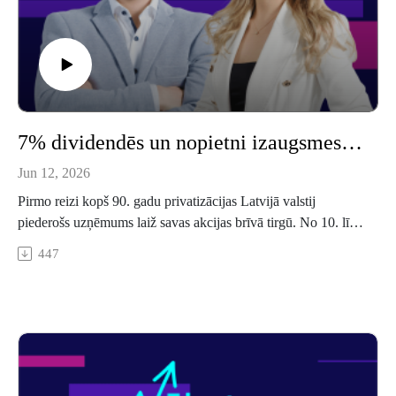
7% dividendēs un nopietni izaugsmes plāni. "LAU Infra Grupa" vadība par startu biržā
Jun 12, 2026
Pirmo reizi kopš 90. gadu privatizācijas Latvijā valstij
piederošs uzņēmums laiž savas akcijas brīvā tirgū. No 10. līdz
19. jūnijam ikviens Baltijas iedzīvotājs var pieteikties "LAU
447
Infra Grupas" akcijām un kļūt par līdzīpašnieku uzņēmumā,
kas uztur valsts autoceļus, būvē infrastruktūru un ražo
materiālus. Notikums ir vēsturisks un vietējam kapitāltirgum
svarīgs. Par uzņēmuma finanšu rādītājiem, nākotnes plāniem
un vietu Latvijas un Baltijas tirgos "Nākotnes kapitāla"
speciālizlaidumā stāstīja valdes priekšsēdētājs Vilnis
Vitkovskis un valdes loceklis Armands Beiziķis.