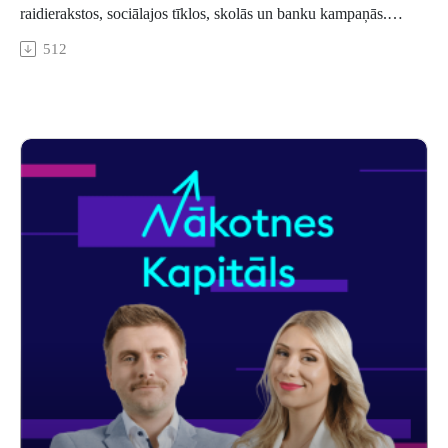
raidierakstos, sociālajos tīklos, skolās un banku kampaņās.
Tomēr eksperti atzīst, ka sabiedrības paradumi mainās lēnāk,
512
nekā gribētos. Lai gan investoru skaits aug un interese par
ieguldījumiem pieaug, liela daļa cilvēku joprojām uzskata, ka
investēšana ir sarežģīta, riskanta vai domāta tikai turīgajiem.
Raidījumā “Nākotnes kapitāls” par to diskutēja “SEB bankas”
Baltijas uzkrājumu, ieguldījumu un pensiju piedāvājuma
vadītāja Aija Miķelsone un “Investoru festivāla” organizatore
Inta Buša.