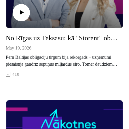
No Rīgas uz Teksasu: kā "Storent" obligācijas pārvērta par degvielu ekspansijai un ko parāda vērtspapīriem sola nākotne
May 19, 2026
Pērn Baltijas obligāciju tirgum bija rekorgads – uzņēmumi
piesaistīja gandrīz septiņus miljardus eiro. Tomēr daudziem
privātajiem investoriem Latvijā vārds "obligācijas" joprojām
410
asociējas ar kaut ko sarežģītu, paredzētu tikai bankām un
turīgiem investoriem. Realitāte ir cita: obligāciju cenas sākas
no 100 eiro, kupona likmes svārstās ap 8–10 % un emisiju
saraksts kļūst arvien plašāks. Par to, kāpēc Latvijas uzņēmēji
un investori vēl aizvien tikai mācās izmantot šo instrumentu,
raidījumā "Nākotnes kapitāls" stāstīja "Signet Bank"
"Investment Banking" pārvaldes vadītāja Kristiāna Janvare un
tehnikas nomas uzņēmuma "Storent" finanšu direktore un