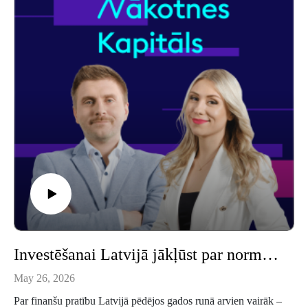
Investēšanai Latvijā jākļūst par normālu ikdienas paradumu
May 26, 2026
Par finanšu pratību Latvijā pēdējos gados runā arvien vairāk –