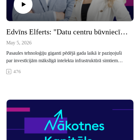
Edvīns Elferts: "Datu centru būvniecība tikai sākas" – vēl var paspēt nopelnīt
May 5, 2026
Pasaules tehnoloģiju giganti pēdējā gada laikā ir paziņojuši
par investīcijām mākslīgā intelekta infrastruktūrā simtiem
miljardu apmērā. "Google", "Microsoft", "Meta" un
476
"Amazon" kapitālieguldījumu prognozes 2026. gadam
pārsniedz 700 miljardus dolāru - par 77 % vairāk nekā pērn.
Tikmēr atmiņas mikroshēmu ražotāji "Samsung", "SK Hynix"
un "Micron" jau ir pārdevuši praktiski visu šī gada augstas
joslas atmiņas (HBM) ražošanas jaudu, un pasūtījumi par
2027. gadu jau ir sākušies. Vai tas ir burbulis pirms plīšanas
vai pirmais laikmeta posms? Raidījumā "Nākotnes kapitāls"
investore Monika Diāna Cālīte par to sarunājās ar pasniedzēju
un mākslīgā intelekta ieviešanas praktiķi Edvīnu Elfertu.