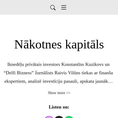
Nākotnes kapitāls
Iknedēļu privātais investors Konstantīns Kuzikovs un 
“Delfi Bizness” žurnālists Raivis Vilūns tiekas ar finanšu 
ekspertiem, analizē investīciju pasauli, apskata jaunākos 
datus un spriež gan par klasiskajiem, gan modernajiem 
Show more >>
investīciju rīkiem. Raidījuma vadītāji ne tikai runā, bet arī 
investē, lai noskaidrotu, kas ir ienesīgāks – klasiskie, 
Listen on:
globālie tirgi vai straujāk augošie, riskantie finanšu 